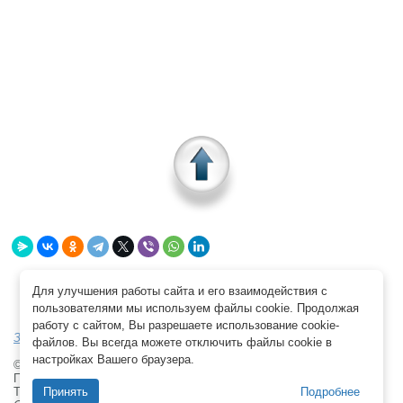
Для улучшения работы сайта и его взаимодействия с 
пользователями мы используем файлы cookie. Продолжая
работу с сайтом, Вы разрешаете использование cookie-
Заказ создания сайтов, cms и компьютерной техники
файлов. Вы всегда можете отключить файлы cookie в
настройках Вашего браузера.
©
ООО Алтер-Вест — UlterWest LLC
1991—2026 
Почта: 125315, Москва, ул.Часовая, 23-1-10
Принять
Подробнее
Телефон:
+79150693071