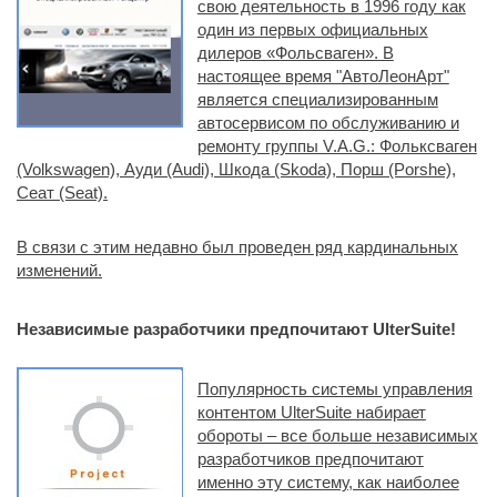
свою деятельность в 1996 году как
один из первых официальных
дилеров «Фольсваген». В
настоящее время "АвтоЛеонАрт"
является специализированным
автосервисом по обслуживанию и
ремонту группы V.A.G.: Фольксваген
(Volkswagen), Ауди (Audi), Шкода (Skoda), Порш (Porshe),
Сеат (Seat).
В связи с этим недавно был проведен ряд кардинальных
изменений.
Независимые разработчики предпочитают UlterSuite!
Популярность системы управления
контентом UlterSuite набирает
обороты – все больше независимых
разработчиков предпочитают
именно эту систему, как наиболее