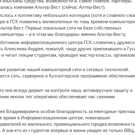
 изысканы средства, возможности и, самое главное, партнеры.
алась компания Альтер Вест (сейчас Алтер-Вест).
слось к коллективу небольшого колледжа (хотя и славного сво
коре в ГСК появились великолепные по тому времени компьютер
льтер-Вест. Первые локальные сети на базе собственных
компьютеры – и в этом мы благодарны именно Альтер-Весту.
аботников информатизационного центра ГСК сложились дружеск
 Алексеева Андрея, пожалуй, чаще других приезжавшего в Гус
о и читал лекции студентам, проводил мастер-классы, организо
ое развитие нашей компьютерной сети и сетевых технологий.
ается сеть, серверное и бухгалтерское программное обеспечение
то она всегда держит на контроле нашу антивирусную защиту и
ение многих лет оперативно обеспечивает нас свежими
ея Владимировича особая благодарность за ежегодные пригла
ое время в Информатизационном центре, помогавших
давателей из маленького, провинциального городка возможност
 А кое-кто из студентов впервые в жизни увидел не только ВВЦ,