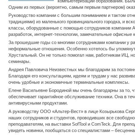
компьютеризации образования. Были
Одним из первых (вероятно, самым первым партнером) оказ
Руководство компании с большим пониманием и тактом отне
традициями) из маленького провинциального городка, и вс
классы, оборудованные с помощью сотрудников компании А
разработок, интернет-технологии, замечательные офисные 
За прошедшие годы со многими сотрудниками компании у р
неформальные отношения. Особенно хотелось бы упомянуть
Хрустальный. Он не только помогал нам, работникам ИЦ, н
семинары.
Андрея Павловича Неизвестных мы благодарим за постоянн
Благодаря его консультациям, идеям и трудам у нас развив
очень удобные и экономичные терминальные комплексы.
Елене Васильевне Бородиной мы очень благодарны за то, ч
обеспечивает гарантийное обслуживание техники. Она в теч
антивирусными продуктами.
А руководству ООО «Альтер-Вест» в лице Козырькова Серг
наших сотрудников и студентов, проводивших все свободн
преподавателям, на выставки SofTool и ComTeck. Для препо
увидеть новинки, пообщаться со специалистами – бесценна.