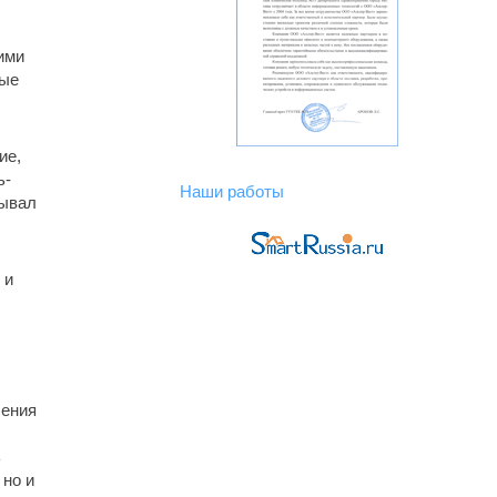
ими
ные
ие,
ь-
вывал
 и
шения
ь
 но и