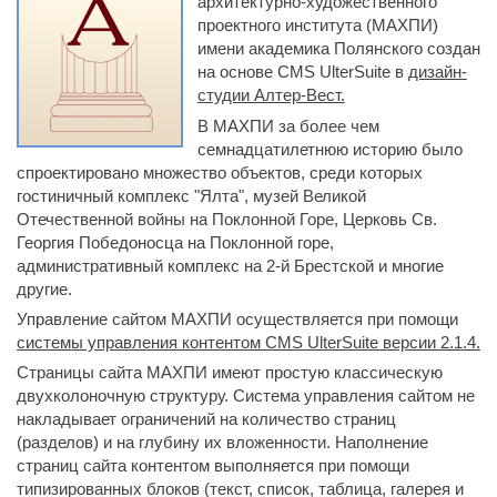
архитектурно-художественного
проектного института (МАХПИ)
имени академика Полянского создан
на основе CMS UlterSuite в
дизайн-
студии Алтер-Вест.
В МАХПИ за более чем
семнадцатилетнюю историю было
спроектировано множество объектов, среди которых
гостиничный комплекс "Ялта", музей Великой
Отечественной войны на Поклонной Горе, Церковь Св.
Георгия Победоносца на Поклонной горе,
административный комплекс на 2-й Брестской и многие
другие.
Управление сайтом МАХПИ осуществляется при помощи
системы управления контентом CMS UlterSuite версии 2.1.4.
Страницы сайта МАХПИ имеют простую классическую
двухколоночную структуру. Система управления сайтом не
накладывает ограничений на количество страниц
(разделов) и на глубину их вложенности. Наполнение
страниц сайта контентом выполняется при помощи
типизированных блоков (текст, список, таблица, галерея и