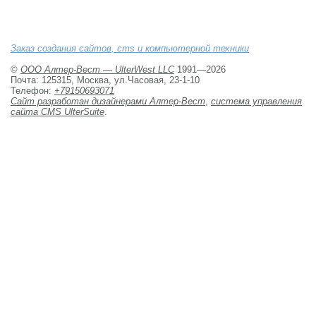
Заказ создания сайтов, cms и компьютерной техники
©
ООО Алтер-Вест — UlterWest LLC
1991—2026 
Почта: 125315, Москва, ул.Часовая, 23-1-10
Телефон:
+79150693071
Сайт разработан дизайнерами Алтер-Вест
,
система управления
сайта CMS UlterSuite
.